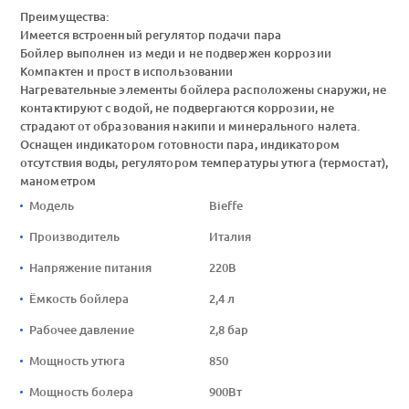
Преимущества:
Имеется встроенный регулятор подачи пара
Бойлер выполнен из меди и не подвержен коррозии
Компактен и прост в использовании
Нагревательные элементы бойлера расположены снаружи, не
контактируют с водой, не подвергаются коррозии, не
страдают от образования накипи и минерального налета.
Оснащен индикатором готовности пара, индикатором
отсутствия воды, регулятором температуры утюга (термостат),
манометром
Модель
Bieffe
Производитель
Италия
Напряжение питания
220В
Ёмкость бойлера
2,4 л
Рабочее давление
2,8 бар
Мощность утюга
850
Мощность болера
900Вт