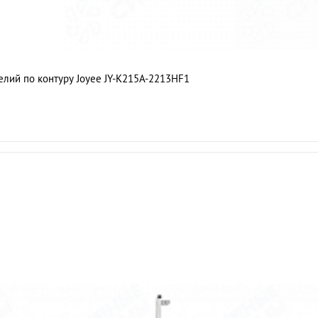
елий по контуру Joyee JY-K215A-2213HF1