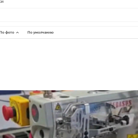
ки
По фото
По умолчанию