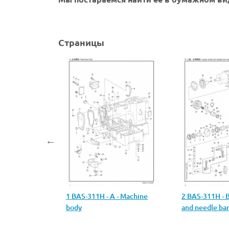
Страницы
PARTS LIST
1 BAS-311H - A - Machine
2 BAS-311H - B
body
and needle ba