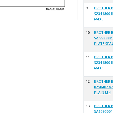
9
BROTHER B
S2341800
M4X5
10
BROTHER B
SA6603001
PLATE SPA
11
BROTHER B
S2341800
M4X5
12
BROTHER B
02504023
PLAIN M 4
13
BROTHER B
SA659500