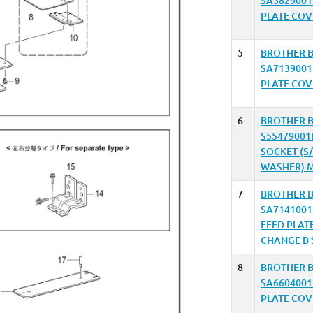
SA5829001
PLATE COV
5
BROTHER B
SA7139001
PLATE COV
6
BROTHER B
S55479001
SOCKET (S
WASHER) 
7
BROTHER B
SA7141001
FEED PLAT
CHANGE B 
8
BROTHER B
SA6604001
PLATE COV