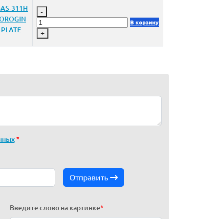
AS-311H
-
1OROGIN
В корзину
 PLATE
+
нных
*
Отправить
Введите слово на картинке
*