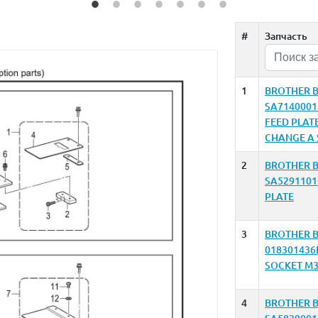
#
Запчасть
1
BROTHER B
SA7140001
FEED PLAT
CHANGE A 
2
BROTHER B
SA529110
PLATE
3
BROTHER B
018301436
SOCKET M
4
BROTHER B