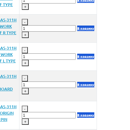
В корзину
F TYPE
+
AS-311H
-
1WORK
В корзину
F R TYPE
+
AS-311H
-
1 WORK
В корзину
F L TYPE
+
AS-311H
-
В корзину
 BOARD
+
AS-311H
-
ORIGIN
В корзину
PIN
+