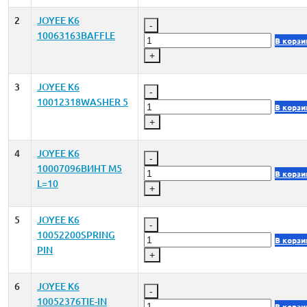
2
JOYEE K6
-
10063163BAFFLE
В корзи
+
3
JOYEE K6
-
10012318WASHER 5
В корзи
+
4
JOYEE K6
-
10007096ВИНТ M5
В корзи
L=10
+
5
JOYEE K6
-
10052200SPRING
В корзи
PIN
+
6
JOYEE K6
-
10052376TIE-IN
В корзи