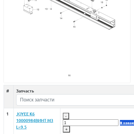
#
Запчасть
1
JOYEE K6
-
10000984ВИНТ M3
В корзи
L=9.5
+