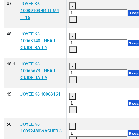
47
JOYEE K6
-
10009103ВИНТ M4
В кор
L=16
+
48
JOYEE K6
-
10063140LINEAR
В кор
GUIDE RAIL Y
+
48.1
JOYEE K6
-
10065673LINEAR
В кор
GUIDE RAIL Y
+
49
JOYEE K6 10063161
-
В кор
+
50
JOYEE K6
-
10052480WASHER 6
В кор