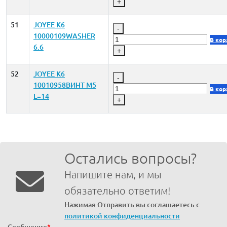
+
51
JOYEE K6
-
10000109WASHER
В кор
6.6
+
52
JOYEE K6
-
10010958ВИНТ M5
В кор
L=14
+
Остались вопросы?
Напишите нам, и мы
обязательно ответим!
Нажимая Отправить вы соглашаетесь с
политикой конфиденциальности