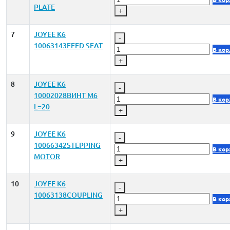
PLATE
+
7
JOYEE K6
-
10063143FEED SEAT
В кор
+
8
JOYEE K6
-
10002028ВИНТ M6
В кор
L=20
+
9
JOYEE K6
-
10066342STEPPING
В кор
MOTOR
+
10
JOYEE K6
-
10063138COUPLING
В кор
+