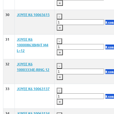
+
30
JOYEE K6 10065615
-
В кор
+
31
JOYEE K6
-
10000863ВИНТ M4
В кор
L=12
+
32
JOYEE K6
-
10003334E-RING 12
В кор
+
33
JOYEE K6 10063137
-
В кор
+
34
JOYEE K6 10063134