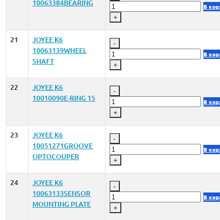
10063384BEARING
В кор
+
21
JOYEE K6
-
10063139WHEEL
В кор
SHAFT
+
22
JOYEE K6
-
10010090E-RING 15
В кор
+
23
JOYEE K6
-
10051271GROOVE
В кор
OPTOCOUPER
+
24
JOYEE K6
-
10063133SENSOR
В кор
MOUNTING PLATE
+