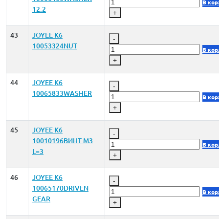
В кор
12.2
+
43
JOYEE K6
-
10053324NUT
В кор
+
44
JOYEE K6
-
10065833WASHER
В кор
+
45
JOYEE K6
-
10010196ВИНТ M3
В кор
L=3
+
46
JOYEE K6
-
10065170DRIVEN
В кор
GEAR
+