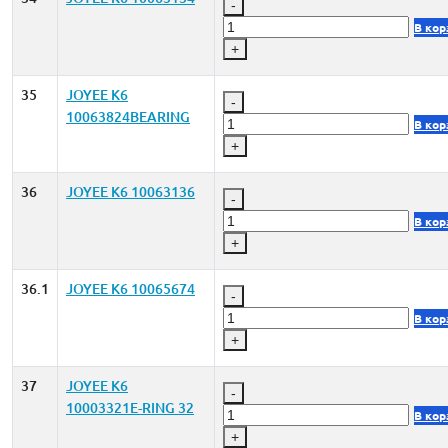
-
В кор
+
35
JOYEE K6
-
10063824BEARING
В кор
+
36
JOYEE K6 10063136
-
В кор
+
36.1
JOYEE K6 10065674
-
В кор
+
37
JOYEE K6
-
10003321E-RING 32
В кор
+