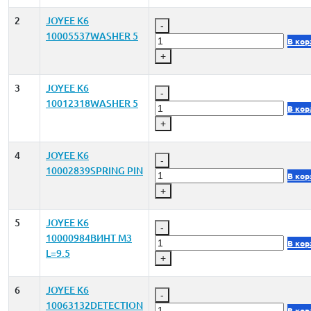
2
JOYEE K6
-
10005537WASHER 5
В кор
+
3
JOYEE K6
-
10012318WASHER 5
В кор
+
4
JOYEE K6
-
10002839SPRING PIN
В кор
+
5
JOYEE K6
-
10000984ВИНТ M3
В кор
L=9.5
+
6
JOYEE K6
-
10063132DETECTION
В кор