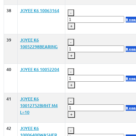
38
JOYEE K6 10063164
-
В кор
+
39
JOYEE K6
-
10052298BEARING
В кор
+
40
JOYEE K6 10052204
-
В кор
+
41
JOYEE K6
-
10012752ВИНТ M4
В кор
L=10
+
42
JOYEE K6
-
10006400WASHER