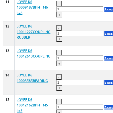
11
JOYEE K6
-
10009187ВИНТ M6
В кор
L=8
+
12
JOYEE K6
-
10011227COUPLING
В кор
RUBBER
+
13
JOYEE K6
-
10012613COUPLING
В кор
+
14
JOYEE K6
-
10003585BEARING
В кор
+
15
JOYEE K6
-
10012162ВИНТ M5
В кор
L=5
+