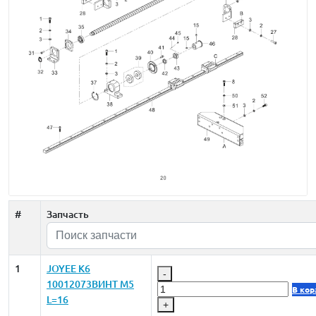
#
Запчасть
1
JOYEE K6
-
10012073ВИНТ M5
В кор
L=16
+