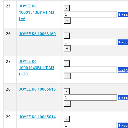
25
JOYEE K6
-
10001513ВИНТ M3
В кор
L=6
+
26
JOYEE K6 10063160
-
В кор
+
27
JOYEE K6
-
10001943ВИНТ M5
В кор
L=20
+
28
JOYEE K6 10065616
-
В кор
+
29
JOYEE K6 10065614
-
В кор