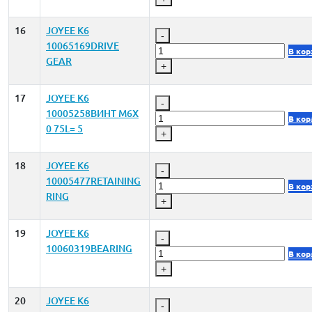
16
JOYEE K6
-
10065169DRIVE
В кор
GEAR
+
17
JOYEE K6
-
10005258ВИНТ M6X
В кор
0 75L= 5
+
18
JOYEE K6
-
10005477RETAINING
В кор
RING
+
19
JOYEE K6
-
10060319BEARING
В кор
+
20
JOYEE K6
-