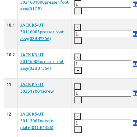
3021601000presser foot
В 
assy(01GB)
+
10.1
JACK K5-UT
-
30116005presser foot
В 
assy(02BB*356)
+
10.2
JACK K5-UT
-
30116006presser foot
В 
assy(02BB*364)
+
11
JACK K5-UT
-
302S17001screw
В 
+
12
JACK K5-UT
-
30115067needle
В 
plate(01GB*356)
+