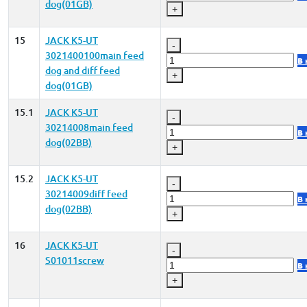
dog(01GB)
+
15
JACK K5-UT
-
3021400100main feed
В 
dog and diff feed
+
dog(01GB)
15.1
JACK K5-UT
-
30214008main feed
В 
dog(02BB)
+
15.2
JACK K5-UT
-
30214009diff feed
В 
dog(02BB)
+
16
JACK K5-UT
-
S01011screw
В 
+