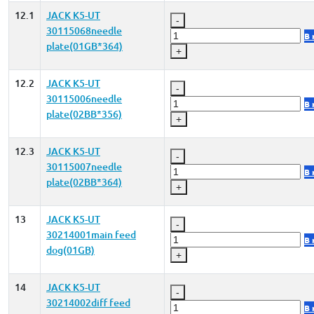
12.1
JACK K5-UT
-
30115068needle
В 
plate(01GB*364)
+
12.2
JACK K5-UT
-
30115006needle
В 
plate(02BB*356)
+
12.3
JACK K5-UT
-
30115007needle
В 
plate(02BB*364)
+
13
JACK K5-UT
-
30214001main feed
В 
dog(01GB)
+
14
JACK K5-UT
-
30214002diff feed
В 