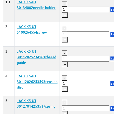
1.1
JACK K5-UT
-
30134002needle holder
В 
+
2
JACK K5-UT
-
S100264554screw
В 
+
3
JACK K5-UT
-
30112025234561thread
В 
guide
+
4
JACK K5-UT
-
30112026253593tension
В 
disc
+
5
JACK K5-UT
-
30127014253517spring
В 
+