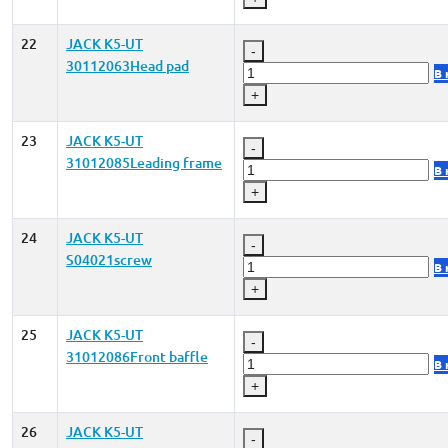
22
JACK K5-UT
-
30112063Head pad
В 
+
23
JACK K5-UT
-
31012085Leading frame
В 
+
24
JACK K5-UT
-
S04021screw
В 
+
25
JACK K5-UT
-
31012086Front baffle
В 
+
26
JACK K5-UT
-