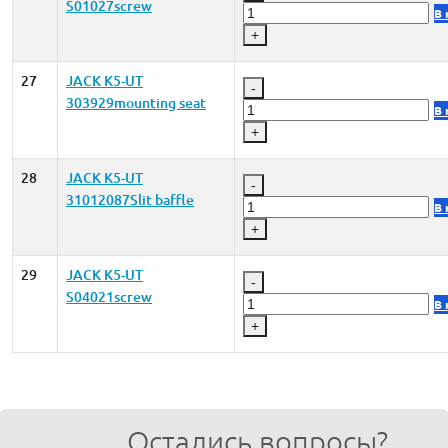
S01027screw
В 
+
27
JACK K5-UT
-
303929mounting seat
В 
+
28
JACK K5-UT
-
31012087Slit baffle
В 
+
29
JACK K5-UT
-
S04021screw
В 
+
Остались вопросы?