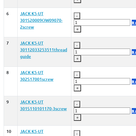
6
JACK K5-UT
-
301S20009OW09070-
В 
2screw
+
7
JACK K5-UT
-
30112033253511thread
В 
guide
+
8
JACK K5-UT
-
302S17001screw
В 
+
9
JACK K5-UT
-
301S110101170-3screw
В 
+
10
JACK K5-UT
-