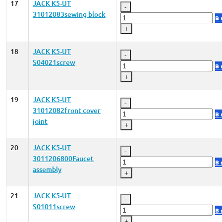
17
JACK K5-UT
-
31012083sewing block
В 
+
18
JACK K5-UT
-
S04021screw
В 
+
19
JACK K5-UT
-
31012082front cover
В 
joint
+
20
JACK K5-UT
-
3011206800Faucet
В 
assembly
+
21
JACK K5-UT
-
S01011screw
В 
+