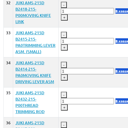
32
JUKI AMS-215D
-
B2418-215-
В корз
P00MOVING KNIFE
+
LINK
33
JUKI AMS-215D
-
B2415-215-
В корз
PA0TRIMMING LEVER
+
ASM. (SMALL)
34
JUKI AMS-215D
-
B2414-215-
В корз
PA0MOVING KNIFE
+
DRIVING LEVER ASM
35
JUKI AMS-215D
-
B2432-215-
В корз
P00THREAD
+
TRIMMING ROD
36
JUKI AMS-215D
-