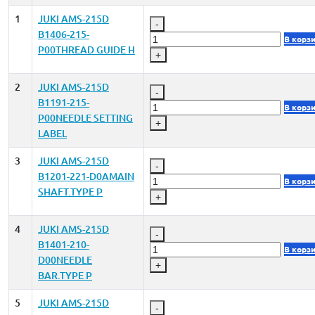
1
JUKI AMS-215D
-
B1406-215-
В корз
P00THREAD GUIDE H
+
2
JUKI AMS-215D
-
B1191-215-
В корз
P00NEEDLE SETTING
+
LABEL
3
JUKI AMS-215D
-
B1201-221-D0AMAIN
В корз
SHAFT.TYPE P
+
4
JUKI AMS-215D
-
B1401-210-
В корз
D00NEEDLE
+
BAR.TYPE P
5
JUKI AMS-215D
-