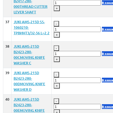
B2417-280-
В корз
000THREAD CUTTER
+
LEVER SHAFT
37
JUKI AMS-215D SS-
-
1060210-
В корз
TPВИНТ3/32-56 L=2.2
+
38
JUKI AMS-215D
-
B2423-280-
В корз
00CMOVING KNIFE
+
WASHER C
39
JUKI AMS-215D
-
B2423-280-
В корз
00DMOVING KNIFE
+
WASHER D
40
JUKI AMS-215D
-
B2423-280-
В корз
00EMOVING KNIFE
+