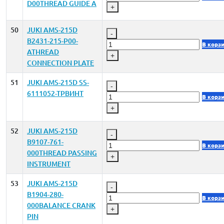
D00THREAD GUIDE A
+
50
JUKI AMS-215D
-
B2431-215-P00-
В корз
ATHREAD
+
CONNECTION PLATE
51
JUKI AMS-215D SS-
-
6111052-TPВИНТ
В корз
+
52
JUKI AMS-215D
-
B9107-761-
В корз
000THREAD PASSING
+
INSTRUMENT
53
JUKI AMS-215D
-
B1904-280-
В корз
000BALANCE CRANK
+
PIN