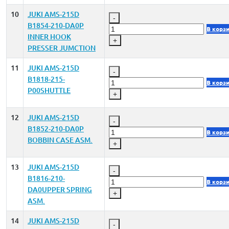
10
JUKI AMS-215D
-
B1854-210-DA0P
В корз
INNER HOOK
+
PRESSER JUMCTION
11
JUKI AMS-215D
-
B1818-215-
В корз
P00SHUTTLE
+
12
JUKI AMS-215D
-
B1852-210-DA0P
В корз
BOBBIN CASE ASM.
+
13
JUKI AMS-215D
-
B1816-210-
В корз
DA0UPPER SPRING
+
ASM.
14
JUKI AMS-215D
-