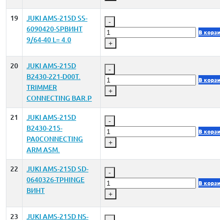
19
JUKI AMS-215D SS-
-
6090420-SPВИНТ
В корз
9/64-40 L= 4.0
+
20
JUKI AMS-215D
-
B2430-221-D00T.
В корз
TRIMMER
+
CONNECTING BAR.P
21
JUKI AMS-215D
-
B2430-215-
В корз
PA0CONNECTING
+
ARM ASM.
22
JUKI AMS-215D SD-
-
0640326-TPHINGE
В корз
ВИНТ
+
23
JUKI AMS-215D NS-
-