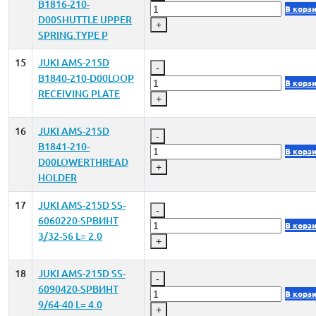
B1816-210-
В корз
D00SHUTTLE UPPER
+
SPRING.TYPE P
15
JUKI AMS-215D
-
B1840-210-D00LOOP
В корз
RECEIVING PLATE
+
16
JUKI AMS-215D
-
B1841-210-
В корз
D00LOWERTHREAD
+
HOLDER
17
JUKI AMS-215D SS-
-
6060220-SPВИНТ
В корз
3/32-56 L= 2.0
+
18
JUKI AMS-215D SS-
-
6090420-SPВИНТ
В корз
9/64-40 L= 4.0
+