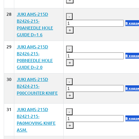
28
JUKI AMS-215D
-
B2426-215-
В корз
P0ANEEDLE HOLE
+
GUIDE D=1.6
29
JUKI AMS-215D
-
B2426-215-
В корз
P0BNEEDLE HOLE
+
GUIDE D=2.0
30
JUKI AMS-215D
-
B2424-215-
В корз
P00COUNTER KNIFE
+
31
JUKI AMS-215D
-
B2421-215-
В корз
PA0MOVING KNIFE
+
ASM.