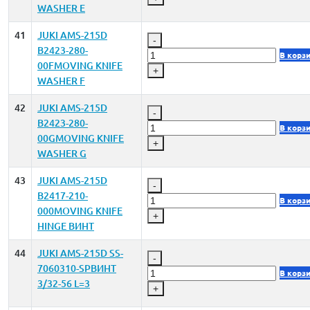
WASHER E
41
JUKI AMS-215D
-
B2423-280-
В корз
00FMOVING KNIFE
+
WASHER F
42
JUKI AMS-215D
-
B2423-280-
В корз
00GMOVING KNIFE
+
WASHER G
43
JUKI AMS-215D
-
B2417-210-
В корз
000MOVING KNIFE
+
HINGE ВИНТ
44
JUKI AMS-215D SS-
-
7060310-SPВИНТ
В корз
3/32-56 L=3
+