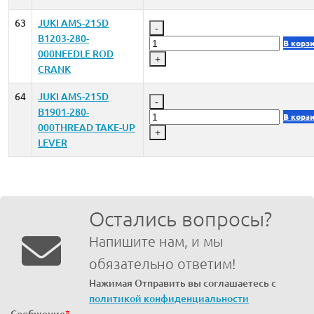
63
JUKI AMS-215D
-
B1203-280-
В корз
000NEEDLE ROD
+
CRANK
64
JUKI AMS-215D
-
B1901-280-
В корз
000THREAD TAKE-UP
+
LEVER
Остались вопросы?
Напишите нам, и мы
обязательно ответим!
Нажимая Отправить вы соглашаетесь с
политикой конфиденциальности
Сообщение
*