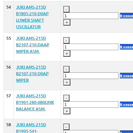
54
JUKI AMS-215D
-
B1805-210-D0AP
В корз
LOWER SHAFT
+
OSCILLATOR
55
JUKI AMS-215D
-
B2107-210-DAAP
В корз
WIPER ASM.
+
56
JUKI AMS-215D
-
B2107-210-D0AP
В корз
WIPER
+
57
JUKI AMS-215D
-
B1901-280-0B0LINK
В корз
BALANCE ASM.
+
58
JUKI AMS-215D
-
B1905-541-