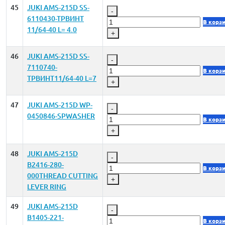
45
JUKI AMS-215D SS-
-
6110430-TPВИНТ
В корз
11/64-40 L= 4.0
+
46
JUKI AMS-215D SS-
-
7110740-
В корз
TPВИНТ11/64-40 L=7
+
47
JUKI AMS-215D WP-
-
0450846-SPWASHER
В корз
+
48
JUKI AMS-215D
-
B2416-280-
В корз
000THREAD CUTTING
+
LEVER RING
49
JUKI AMS-215D
-
B1405-221-
В корз