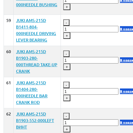
В корз
000NEEDLE BUSHING
+
59
JUKI AMS-215D
-
B1411-804-
В корз
000NEEDLE DRIVING
+
LEVER BEARING
60
JUKI AMS-215D
-
B1903-280-
В корз
000THREAD TAKE-UP
+
CRANK
61
JUKI AMS-215D
-
B1404-280-
В корз
000NEEDLE BAR
+
CRANK ROD
62
JUKI AMS-215D
-
B1903-552-000LEFT
В корз
ВИНТ
+