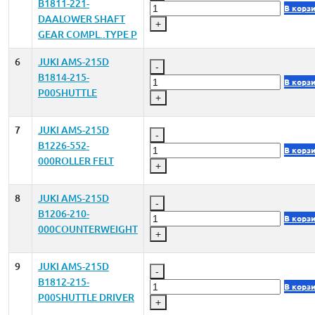
B1811-221-
В корз
DAALOWER SHAFT
+
GEAR COMPL..TYPE P
6
JUKI AMS-215D
-
B1814-215-
В корз
P00SHUTTLE
+
7
JUKI AMS-215D
-
B1226-552-
В корз
000ROLLER FELT
+
8
JUKI AMS-215D
-
B1206-210-
В корз
000COUNTERWEIGHT
+
9
JUKI AMS-215D
-
B1812-215-
В корз
P00SHUTTLE DRIVER
+