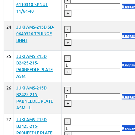
6110310-SPNUT
В корз
11/64-40
+
24
JUKI AMS-215D SD-
-
0640326-TPHINGE
В корз
ВИНТ
+
25
JUKI AMS-215D
-
B2425-215-
В корз
PA0NEEDLE PLATE
+
ASM.
26
JUKI AMS-215D
-
B2425-215-
В корз
PABNEEDLE PLATE
+
ASM.. H
27
JUKI AMS-215D
-
B2425-215-
В корз
P00NEEDLE PLATE
+