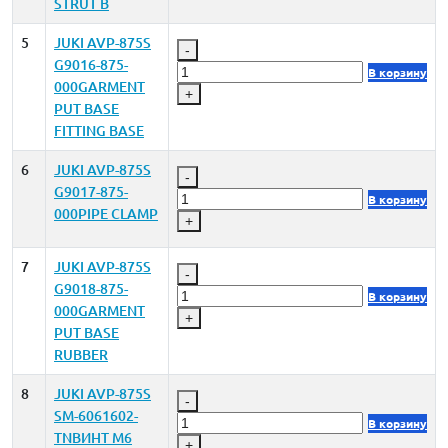
STRUT B
5
JUKI AVP-875S
-
G9016-875-
В корзину
000GARMENT
+
PUT BASE
FITTING BASE
6
JUKI AVP-875S
-
G9017-875-
В корзину
000PIPE CLAMP
+
7
JUKI AVP-875S
-
G9018-875-
В корзину
000GARMENT
+
PUT BASE
RUBBER
8
JUKI AVP-875S
-
SM-6061602-
В корзину
TNВИНТ M6
+