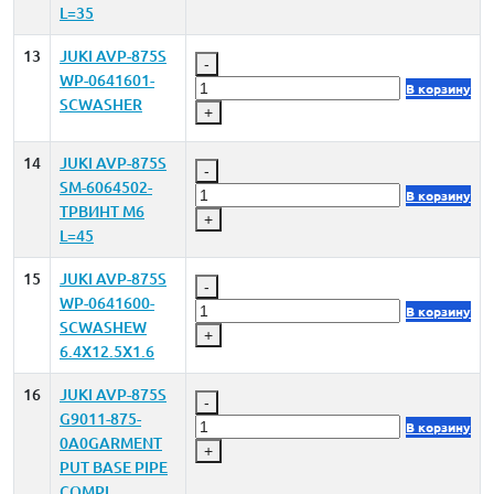
L=35
13
JUKI AVP-875S
-
WP-0641601-
В корзину
SCWASHER
+
14
JUKI AVP-875S
-
SM-6064502-
В корзину
TPВИНТ M6
+
L=45
15
JUKI AVP-875S
-
WP-0641600-
В корзину
SCWASHEW
+
6.4X12.5X1.6
16
JUKI AVP-875S
-
G9011-875-
В корзину
0A0GARMENT
+
PUT BASE PIPE
COMPL.