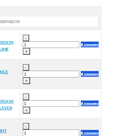
-
ENSION
В корзину
LINK
+
-
INGE
В корзину
+
-
ENSION
В корзину
 LEVER
+
-
ИНТ
В корзину