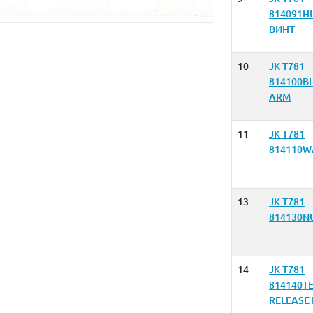
814091H
ВИНТ
10
JK T781
814100B
ARM
11
JK T781
814110W
13
JK T781
814130N
14
JK T781
814140T
RELEASE