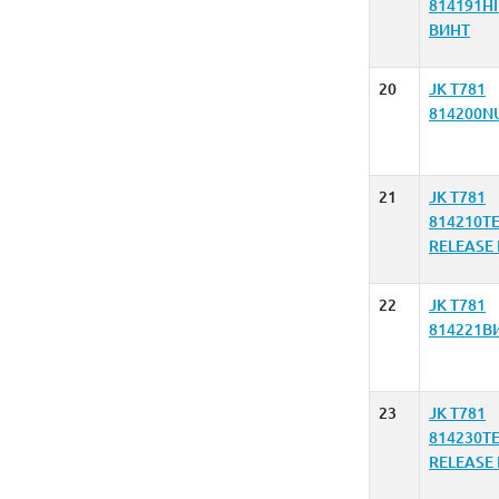
814191H
ВИНТ
20
JK T781
814200N
21
JK T781
814210T
RELEASE
22
JK T781
814221В
23
JK T781
814230T
RELEASE 