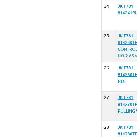
24
JK T781
814241В
25
JK T781
814250T
CONTROL
NO.2 ASM
26
JK T781
814260T
NUT
27
JK T781
814270T
PULLING 
28
JK T781
814280T