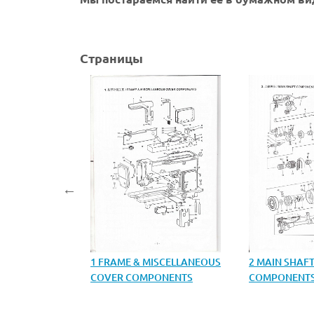
Страницы
 PARTS FOR
1 FRAME & MISCELLANEOUS
2 MAIN SHAF
COVER COMPONENTS
COMPONENT