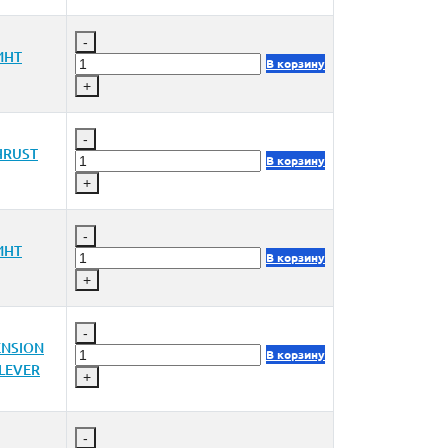
-
ИНТ
В корзину
+
-
HRUST
В корзину
+
-
ИНТ
В корзину
+
-
ENSION
В корзину
 LEVER
+
-