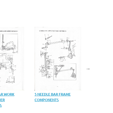
BAR.WORK
5 NEEDLE BAR FRAME
6 OVEREDGI
IER
COMPONENTS
ADJUSTING
S