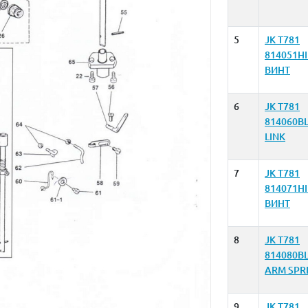
5
JK T781
814051H
ВИНТ
6
JK T781
814060B
LINK
7
JK T781
814071H
ВИНТ
8
JK T781
814080B
ARM SPR
9
JK T781