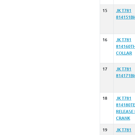
15
JK T781
814151В
16
JK T781
814160T
COLLAR
17
JK T781
814171В
18
JK T781
814180T
RELEASE
CRANK
19
JK T781