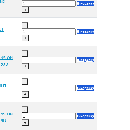
INGE
В корзину
+
-
UT
В корзину
+
-
ENSION
В корзину
 ROD
+
-
ИНТ
В корзину
+
-
ENSION
В корзину
PIN
+