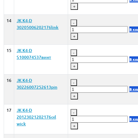
+
14
JK K4-D
-
30205006202176link
В ко
+
15
JK K4-D
-
S100074537винт
В ко
+
16
JK K4-D
-
30226007252613pin
В ко
+
17
JK K4-D
-
20123021202176oil
В ко
wick
+