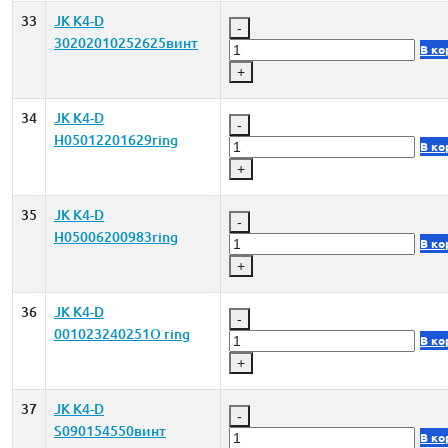
33
JK K4-D
-
30202010252625винт
В ко
+
34
JK K4-D
-
H05012201629ring
В ко
+
35
JK K4-D
-
H05006200983ring
В ко
+
36
JK K4-D
-
001023240251O ring
В ко
+
37
JK K4-D
-
S090154550винт
В ко