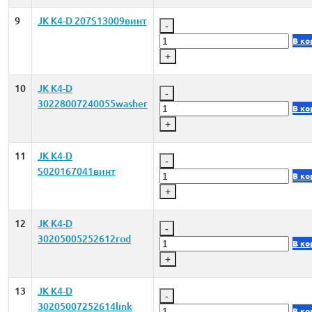
9
JK K4-D 207S13009винт
-
В ко
+
10
JK K4-D
-
30228007240055washer
В ко
+
11
JK K4-D
-
S020167041винт
В ко
+
12
JK K4-D
-
30205005252612rod
В ко
+
13
JK K4-D
-
30205007252614link
В ко