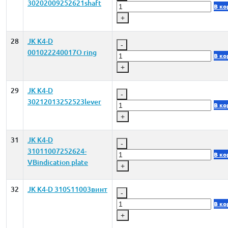
30202009252621shaft
В ко
+
28
JK K4-D
-
001022240017O ring
В ко
+
29
JK K4-D
-
30212013252523lever
В ко
+
31
JK K4-D
-
31011007252624-
В ко
VBindication plate
+
32
JK K4-D 310S11003винт
-
В ко
+