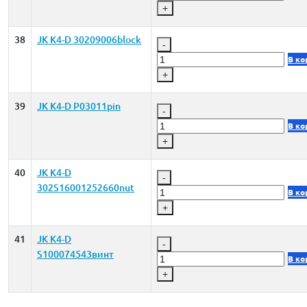
+
38
JK K4-D 30209006block
-
В ко
+
39
JK K4-D P03011pin
-
В ко
+
40
JK K4-D
-
302S16001252660nut
В ко
+
41
JK K4-D
-
S100074543винт
В ко
+