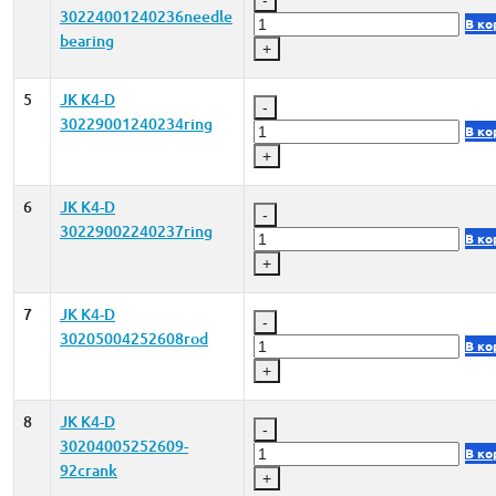
30224001240236needle
В ко
bearing
+
5
JK K4-D
-
30229001240234ring
В ко
+
6
JK K4-D
-
30229002240237ring
В ко
+
7
JK K4-D
-
30205004252608rod
В ко
+
8
JK K4-D
-
30204005252609-
В ко
92crank
+