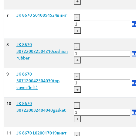
+
7
JK 8670 S010854524винт
-
В 
+
8
JK 8670
-
307220022504210cushion
В 
rubber
+
9
JK 8670
-
307120042504030top
В 
cover(left)
+
10
JK 8670
-
307220032404040gasket
В 
+
11
JK 8670 L020017019винт
-