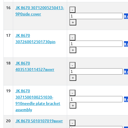
16
JK 8670 30712005250413-
-
9P0side cover
В 
+
17
JK 8670
-
307260012501730pin
В 
+
18
JK 8670
-
403S130114527винт
В 
+
19
JK 8670
-
3071500100251030-
В 
910needle plate bracket
+
assembly
20
JK 8670 S010107019винт
-