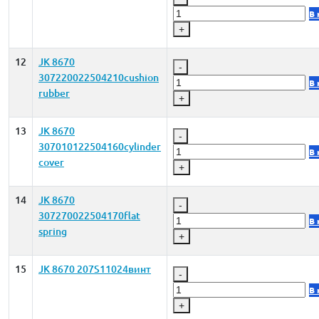
В 
+
12
JK 8670
-
307220022504210cushion
В 
rubber
+
13
JK 8670
-
307010122504160cylinder
В 
cover
+
14
JK 8670
-
307270022504170flat
В 
spring
+
15
JK 8670 207S11024винт
-
В 
+