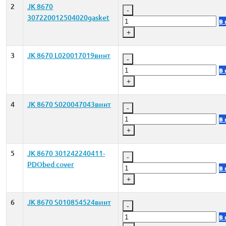
2
JK 8670
-
307220012504020gasket
В 
+
3
JK 8670 L020017019винт
-
В 
+
4
JK 8670 S020047043винт
-
В 
+
5
JK 8670 301242240411-
-
PDObed cover
В 
+
6
JK 8670 S010854524винт
-
В 