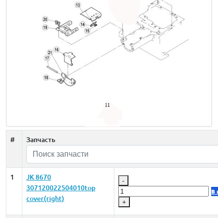
#
Запчасть
1
JK 8670
-
307120022504010top
В 
cover(right)
+