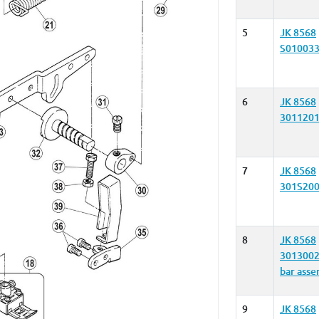
5
JK 8568
S01003
6
JK 8568
3011201
7
JK 8568
301S20
8
JK 8568
3013002
bar asse
9
JK 8568