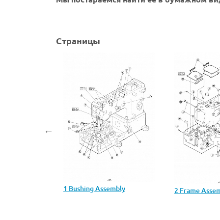
Страницы
l asscmblies
1 Bushing Assembly
2 Frame Asse