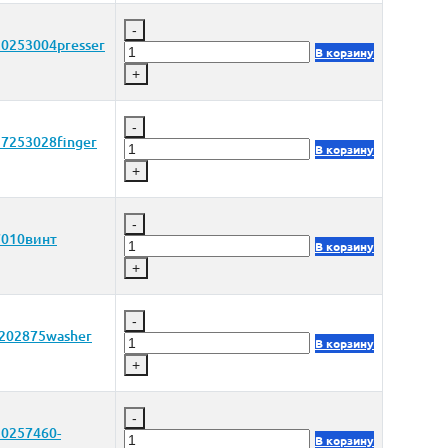
-
0253004presser
В корзину
+
-
7253028finger
В корзину
+
-
7010винт
В корзину
+
-
202875washer
В корзину
+
-
0257460-
В корзину