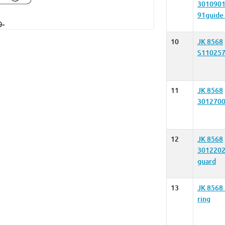
3010901
91guide 
10
JK 8568
S11025
11
JK 8568
3012700
12
JK 8568
3012202
guard
13
JK 8568
ring