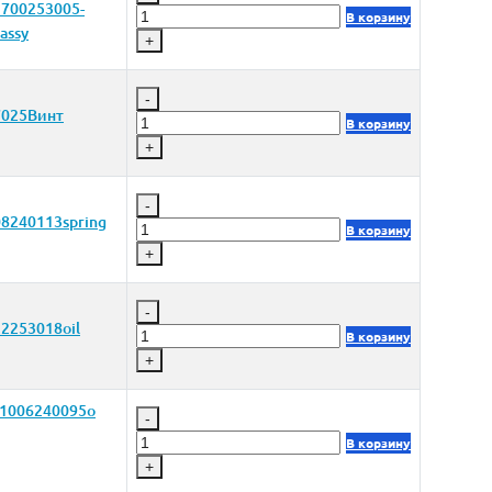
700253005-
В корзину
assy
+
-
7025Винт
В корзину
+
-
8240113spring
В корзину
+
-
2253018oil
В корзину
+
 1006240095o
-
В корзину
+