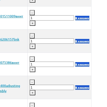
+
-
301S11009винт
В корзину
+
-
6206157link
В корзину
+
-
0075386винт
В корзину
+
-
400adjusting
В корзину
mbly
+
-