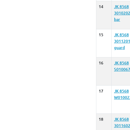
14
JK 8568
3010202
bar
15
JK 8568
3011201
guard
16
JK 8568
S01006
17
JK 8568
W01002
18
JK 8568
3011602