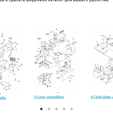
3 Cover assemblies
4 Cloth plate
mbly