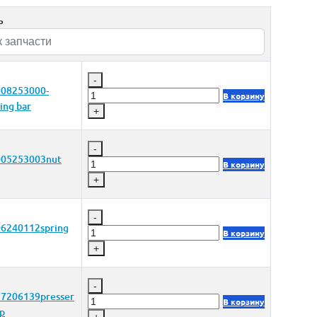
ь
-
08253000-
В корзину
ing bar
+
-
005253003nut
В корзину
+
-
6240112spring
В корзину
+
-
7206139presser
В корзину
mp