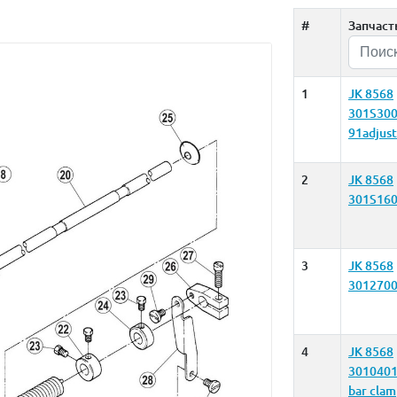
#
Запчаст
1
JK 8568
301S300
91adjust
2
JK 8568
301S16
3
JK 8568
3012700
4
JK 8568
3010401
bar cla