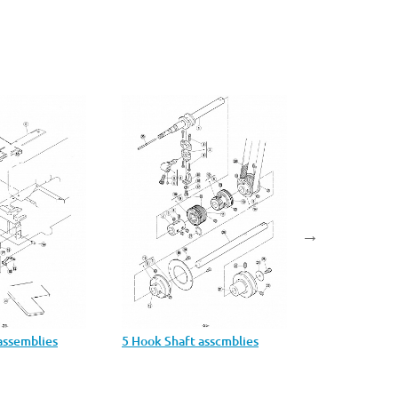
 assemblies
5 Hook Shaft asscmblies
6 Main shaft 