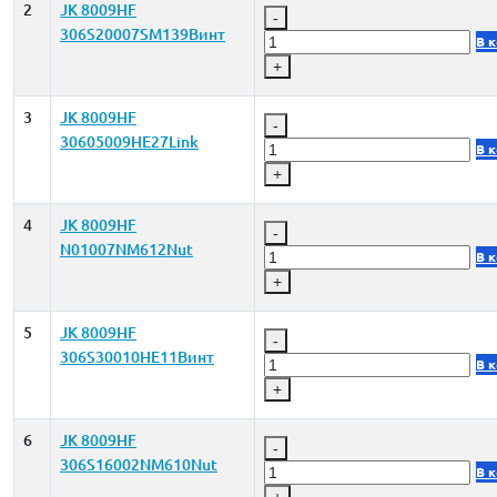
2
JK 8009HF
-
306S20007SM139Винт
В 
+
3
JK 8009HF
-
30605009HE27Link
В 
+
4
JK 8009HF
-
N01007NM612Nut
В 
+
5
JK 8009HF
-
306S30010HE11Винт
В 
+
6
JK 8009HF
-
306S16002NM610Nut
В 
+