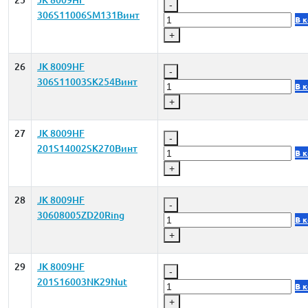
-
306S11006SM131Винт
В 
+
26
JK 8009HF
-
306S11003SK254Винт
В 
+
27
JK 8009HF
-
201S14002SK270Винт
В 
+
28
JK 8009HF
-
30608005ZD20Ring
В 
+
29
JK 8009HF
-
201S16003NK29Nut
В 
+