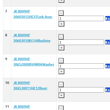
7
JK 8009HF
-
30605012HE37Link Assy.
В 
+
8
JK 8009HF
-
30603010KQ34Bushing
В 
+
9
JK 8009HF
-
306S20008VMR06Washer
В 
+
10
JK 8009HF
-
306S30011HE12Винт
В 
+
11
JK 8009HF
-