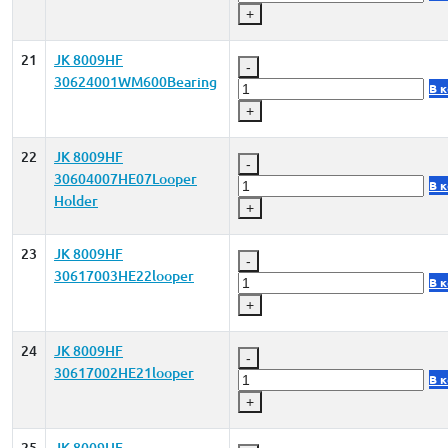
+
21
JK 8009HF
-
30624001WM600Bearing
В 
+
22
JK 8009HF
-
30604007HE07Looper
В 
Holder
+
23
JK 8009HF
-
30617003HE22looper
В 
+
24
JK 8009HF
-
30617002HE21looper
В 
+
25
JK 8009HF