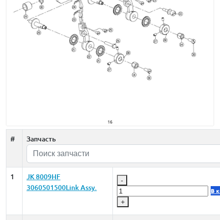
#
Запчасть
1
JK 8009HF
-
3060501500Link Assy.
В 
+