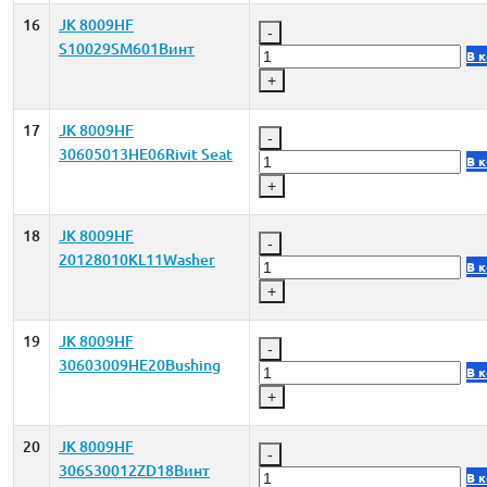
16
JK 8009HF
-
S10029SM601Винт
В 
+
17
JK 8009HF
-
30605013HE06Rivit Seat
В 
+
18
JK 8009HF
-
20128010KL11Washer
В 
+
19
JK 8009HF
-
30603009HE20Bushing
В 
+
20
JK 8009HF
-
306S30012ZD18Винт
В 