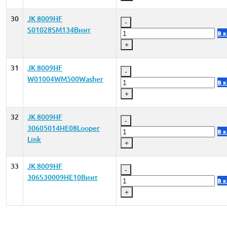
30
JK 8009HF
-
S01028SM134Винт
В 
+
31
JK 8009HF
-
W01004WM500Washer
В 
+
32
JK 8009HF
-
30605014HE08Looper
В 
Link
+
33
JK 8009HF
-
306S30009HE10Винт
В 
+