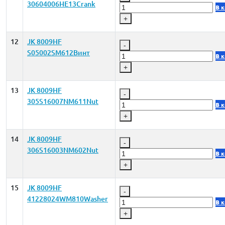
30604006HE13Crank
В 
+
12
JK 8009HF
-
S05002SM612Винт
В 
+
13
JK 8009HF
-
305S16007NM611Nut
В 
+
14
JK 8009HF
-
306S16003NM602Nut
В 
+
15
JK 8009HF
-
41228024WM810Washer
В 
+