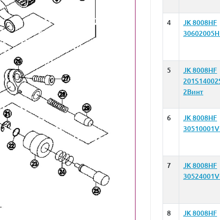
4
JK 8008HF
30602005H
5
JK 8008HF
201S14002
2Винт
6
JK 8008HF
30510001V
7
JK 8008HF
30524001V
8
JK 8008HF