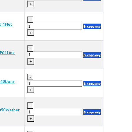
+
-
I1Nut
В корзину
+
-
E01Link
В корзину
+
-
40Винт
В корзину
+
-
050Washer
В корзину
+