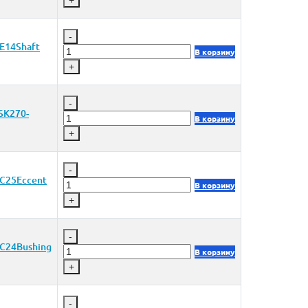
+
-
E14Shaft
В корзину
+
-
SK270-
В корзину
+
-
C25Eccent
В корзину
+
-
C24Bushing
В корзину
+
-