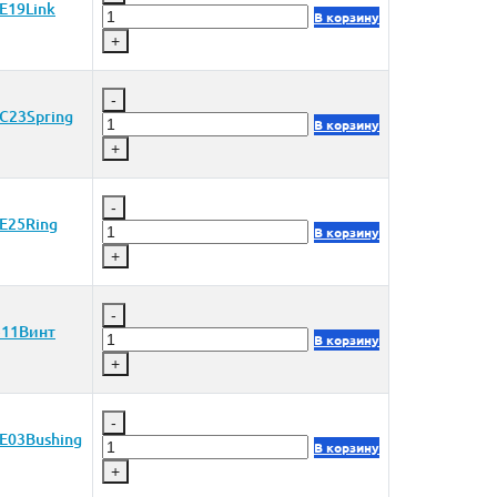
E19Link
В корзину
+
-
C23Spring
В корзину
+
-
E25Ring
В корзину
+
-
11Винт
В корзину
+
-
E03Bushing
В корзину
+