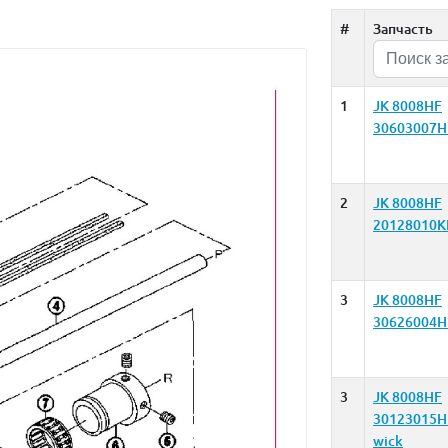
#
Запчасть
1
JK 8008HF
30603007H
2
JK 8008HF
20128010K
3
JK 8008HF
30626004H
3
JK 8008HF
30123015H
wick