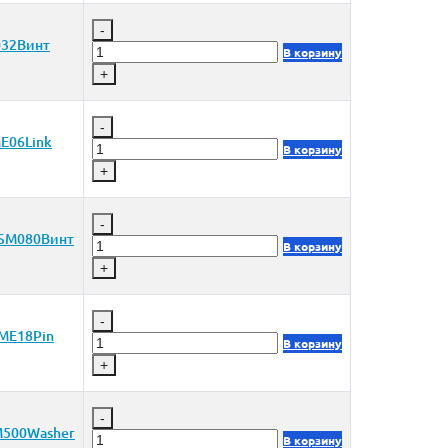
-
32Винт
В корзину
+
-
E06Link
В корзину
+
-
SM080Винт
В корзину
+
-
ME18Pin
В корзину
+
-
500Washer
В корзину