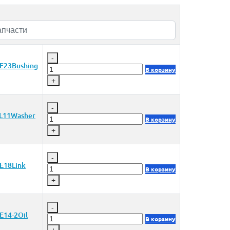
-
E23Bushing
В корзину
+
-
L11Washer
В корзину
+
-
E18Link
В корзину
+
-
E14-2Oil
В корзину