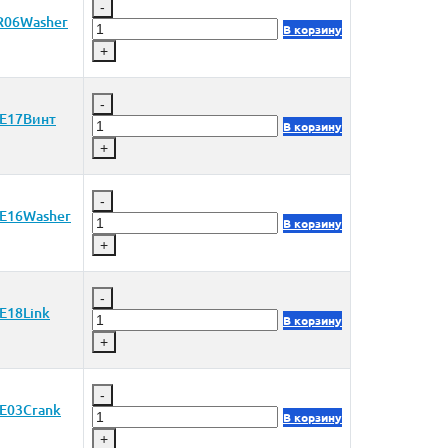
-
R06Washer
В корзину
+
-
E17Винт
В корзину
+
-
E16Washer
В корзину
+
-
E18Link
В корзину
+
-
E03Crank
В корзину
+