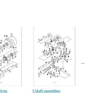
Drive
5 Shaft assemblies
6 Looper sha