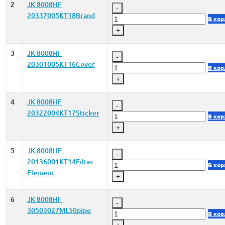
2
JK 8008HF
-
20337005KT18Brand
В кор
+
3
JK 8008HF
-
20301005KT16Cover
В кор
+
4
JK 8008HF
-
20322004KT17Sticker
В кор
+
5
JK 8008HF
-
20136001KT14Filter
В кор
Element
+
6
JK 8008HF
-
30503027ML50pipe
В кор
+