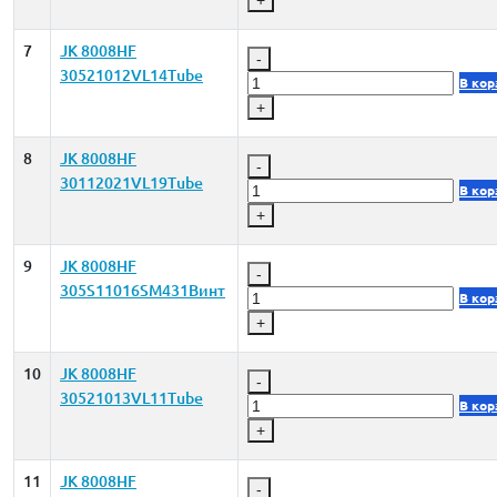
7
JK 8008HF
-
30521012VL14Tube
В кор
+
8
JK 8008HF
-
30112021VL19Tube
В кор
+
9
JK 8008HF
-
305S11016SM431Винт
В кор
+
10
JK 8008HF
-
30521013VL11Tube
В кор
+
11
JK 8008HF
-