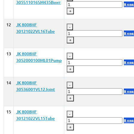
305S11016SM435Винт
В кор
+
12
JK 8008HF
-
30121022VL16Tube
В кор
+
13
JK 8008HF
-
3052000100ML01Pump
В кор
+
14
JK 8008HF
-
30536001VL12Joint
В кор
+
15
JK 8008HF
-
30121022VL15Tube
В кор
+