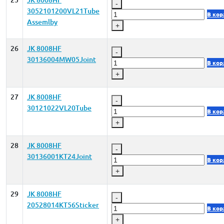
-
3052101200VL21Tube
В кор
Assemlby
+
26
JK 8008HF
-
30136004MW05Joint
В кор
+
27
JK 8008HF
-
30121022VL20Tube
В кор
+
28
JK 8008HF
-
30136001KT24Joint
В кор
+
29
JK 8008HF
-
20528014KT56Sticker
В кор
+