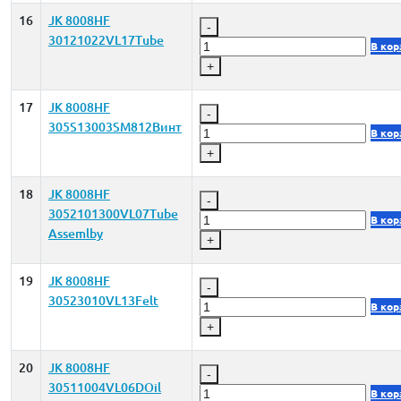
16
JK 8008HF
-
30121022VL17Tube
В кор
+
17
JK 8008HF
-
305S13003SM812Винт
В кор
+
18
JK 8008HF
-
3052101300VL07Tube
В кор
Assemlby
+
19
JK 8008HF
-
30523010VL13Felt
В кор
+
20
JK 8008HF
-
30511004VL06DOil
В кор