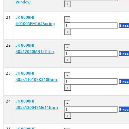
Window
+
21
JK 8008HF
-
H01005EM164Spring
В кор
+
22
JK 8008HF
-
30512040MB15filter
В кор
+
23
JK 8008HF
-
305S11010SK310Винт
В кор
+
24
JK 8008HF
-
305S13004SM611Винт
В кор
+
25
JK 8008HF