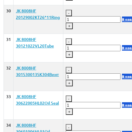
30
JK 8008HF
-
20129002KT26*11Ring
В кор
+
31
JK 8008HF
-
30121022VL20Tube
В кор
+
32
JK 8008HF
-
301S30013SK304Винт
В кор
+
33
JK 8008HF
-
30622005HL02Oil Seal
В кор
+
34
JK 8008HF
-
30601006HL01Oil