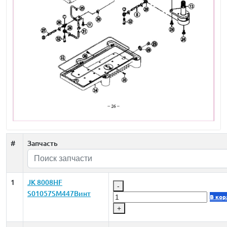
#
Запчасть
1
JK 8008HF
-
S01057SM447Винт
В кор
+