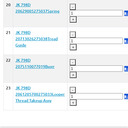
20
JK 798D
-
20629005275037Spring
В
+
21
JK 798D
-
20713026275038Tread
В
Guide
+
22
JK 798D
-
207S110077019Винт
В
+
23
JK 798D
-
2061205700275033Looper
В
Thread Takeup Assy
+