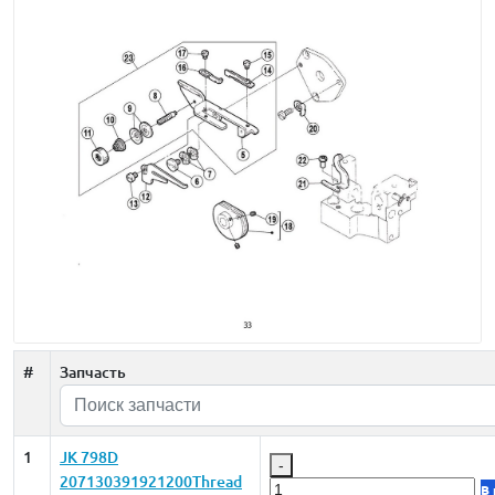
#
Запчасть
1
JK 798D
-
207130391921200Thread
В