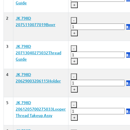
Guide
+
2
JK 798D
-
207S110077019Винт
В
+
3
JK 798D
-
20713040275032Thread
В
Guide
+
4
JK 798D
-
20629003206115Holder
В
+
5
JK 798D
-
2061205700275033Looper
В
Thread Takeup Assy
+