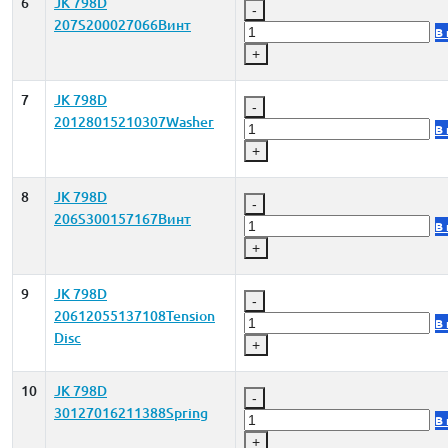
6
JK 798D
-
207S200027066Винт
В
+
7
JK 798D
-
20128015210307Washer
В
+
8
JK 798D
-
206S300157167Винт
В
+
9
JK 798D
-
20612055137108Tension
В
Disc
+
10
JK 798D
-
30127016211388Spring
В
+