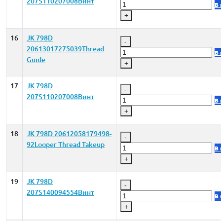
207S110207008Винт
В
+
16
JK 798D
-
20613017275039Thread
В
Guide
+
17
JK 798D
-
207S110207008Винт
В
+
18
JK 798D 20612058179498-
-
92Looper Thread Takeup
В
+
19
JK 798D
-
207S140094554Винт
В
+