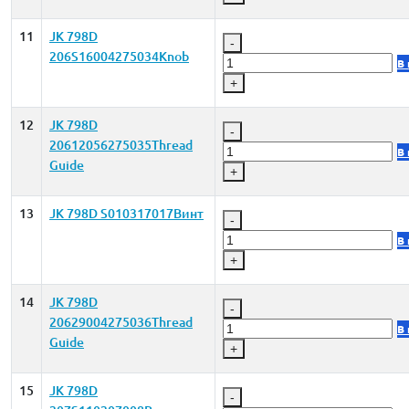
11
JK 798D
-
206S16004275034Knob
В
+
12
JK 798D
-
20612056275035Thread
В
Guide
+
13
JK 798D S010317017Винт
-
В
+
14
JK 798D
-
20629004275036Thread
В
Guide
+
15
JK 798D
-