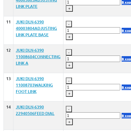
40003803ADJUSTING
В ко
LINK PLATE
+
11
JUKI DLN-6390
-
40003804ADJUSTING
В ко
LINK PLATE BASE
+
12
JUKI DLN-6390
-
11008604CONNECTING
В ко
LINK A
+
13
JUKI DLN-6390
-
11008703WALKING
В ко
FOOT LINK
+
14
JUKI DLN-6390
-
22940506FEED DIAL
В ко
+