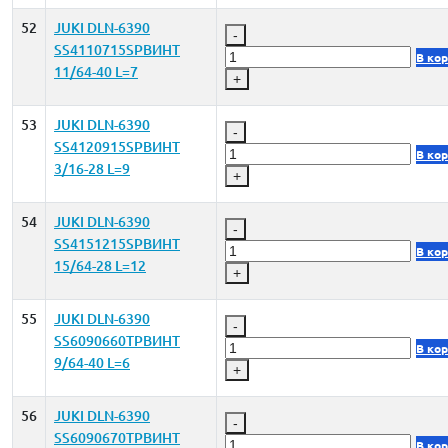
52
JUKI DLN-6390
-
SS4110715SPВИНТ
В ко
11/64-40 L=7
+
53
JUKI DLN-6390
-
SS4120915SPВИНТ
В ко
3/16-28 L=9
+
54
JUKI DLN-6390
-
SS4151215SPВИНТ
В ко
15/64-28 L=12
+
55
JUKI DLN-6390
-
SS6090660TPВИНТ
В ко
9/64-40 L=6
+
56
JUKI DLN-6390
-
SS6090670TPВИНТ
В ко