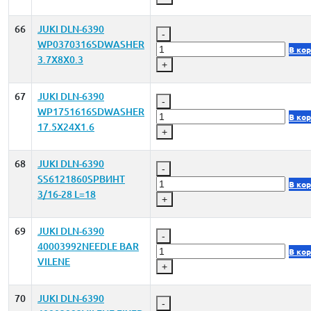
66
JUKI DLN-6390
-
WP0370316SDWASHER
В ко
3.7X8X0.3
+
67
JUKI DLN-6390
-
WP1751616SDWASHER
В ко
17.5X24X1.6
+
68
JUKI DLN-6390
-
SS6121860SPВИНТ
В ко
3/16-28 L=18
+
69
JUKI DLN-6390
-
40003992NEEDLE BAR
В ко
VILENE
+
70
JUKI DLN-6390
-