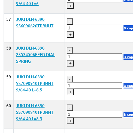
9/64-40 L=6
+
57
JUKI DLN-6390
-
SS6090620TPВИНТ
В ко
+
58
JUKI DLN-6390
-
23534506FEED DIAL
В ко
SPRING
+
59
JUKI DLN-6390
-
SS7090910TPВИНТ
В ко
9/64-40 L=8.5
+
60
JUKI DLN-6390
-
SS7090910TPВИНТ
В ко
9/64-40 L=8.5
+