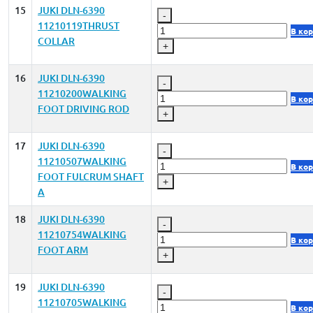
15
JUKI DLN-6390
-
11210119THRUST
В ко
COLLAR
+
16
JUKI DLN-6390
-
11210200WALKING
В ко
FOOT DRIVING ROD
+
17
JUKI DLN-6390
-
11210507WALKING
В ко
FOOT FULCRUM SHAFT
+
A
18
JUKI DLN-6390
-
11210754WALKING
В ко
FOOT ARM
+
19
JUKI DLN-6390
-
11210705WALKING
В ко