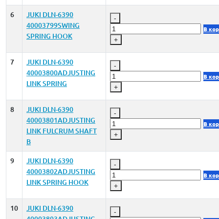
6
JUKI DLN-6390
-
40003799SWING
В ко
SPRING HOOK
+
7
JUKI DLN-6390
-
40003800ADJUSTING
В ко
LINK SPRING
+
8
JUKI DLN-6390
-
40003801ADJUSTING
В ко
LINK FULCRUM SHAFT
+
B
9
JUKI DLN-6390
-
40003802ADJUSTING
В ко
LINK SPRING HOOK
+
10
JUKI DLN-6390
-