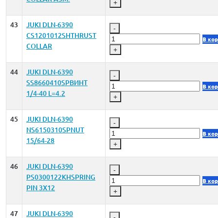
+
43
JUKI DLN-6390
-
CS1201012SHTHRUST
В ко
COLLAR
+
44
JUKI DLN-6390
-
SS8660410SPВИНТ
В ко
1/4-40 L=4.2
+
45
JUKI DLN-6390
-
NS6150310SPNUT
В ко
15/64-28
+
46
JUKI DLN-6390
-
PS0300122KHSPRING
В ко
PIN 3X12
+
47
JUKI DLN-6390
-