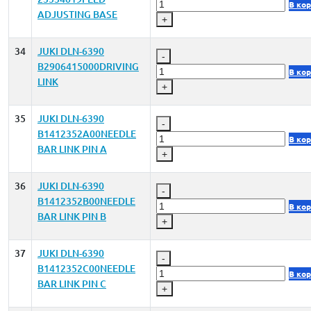
В ко
ADJUSTING BASE
+
34
JUKI DLN-6390
-
B2906415000DRIVING
В ко
LINK
+
35
JUKI DLN-6390
-
B1412352A00NEEDLE
В ко
BAR LINK PIN A
+
36
JUKI DLN-6390
-
B1412352B00NEEDLE
В ко
BAR LINK PIN B
+
37
JUKI DLN-6390
-
B1412352C00NEEDLE
В ко
BAR LINK PIN C
+