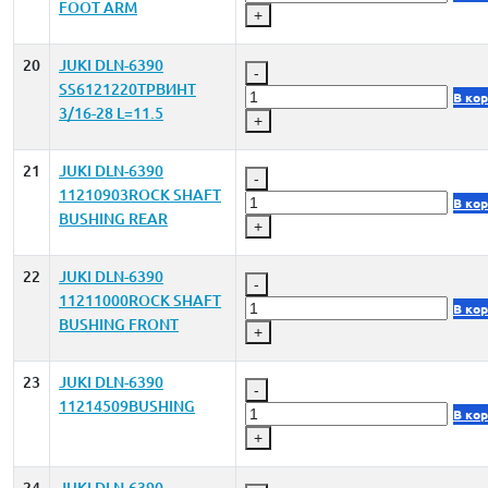
FOOT ARM
+
20
JUKI DLN-6390
-
SS6121220TPВИНТ
В ко
3/16-28 L=11.5
+
21
JUKI DLN-6390
-
11210903ROCK SHAFT
В ко
BUSHING REAR
+
22
JUKI DLN-6390
-
11211000ROCK SHAFT
В ко
BUSHING FRONT
+
23
JUKI DLN-6390
-
11214509BUSHING
В ко
+