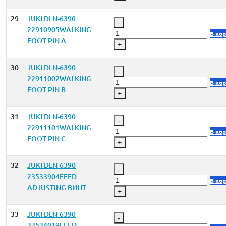
29
JUKI DLN-6390
-
22910905WALKING
В ко
FOOT PIN A
+
30
JUKI DLN-6390
-
22911002WALKING
В ко
FOOT PIN B
+
31
JUKI DLN-6390
-
22911101WALKING
В ко
FOOT PIN C
+
32
JUKI DLN-6390
-
23533904FEED
В ко
ADJUSTING ВИНТ
+
33
JUKI DLN-6390
-
23534019FEED