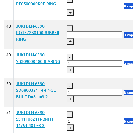
RE0500000K0E-RING
В ко
+
48
JUKI DLN-6390
-
RO137230100RUBBER
В ко
RING
+
49
JUKI DLN-6390
-
SB309000400BEARING
В ко
+
50
JUKI DLN-6390
-
SD0800321THHINGE
В ко
ВИНТ D=8 H=3.2
+
51
JUKI DLN-6390
-
SS1110821TPВИНТ
В ко
11/64-40 L=8.3
+