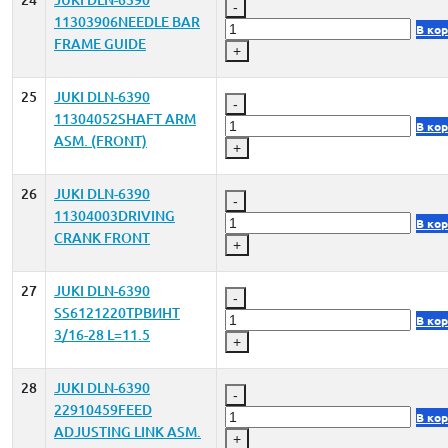
24
JUKI DLN-6390
-
11303906NEEDLE BAR
В ко
FRAME GUIDE
+
25
JUKI DLN-6390
-
11304052SHAFT ARM
В ко
ASM. (FRONT)
+
26
JUKI DLN-6390
-
11304003DRIVING
В ко
CRANK FRONT
+
27
JUKI DLN-6390
-
SS6121220TPВИНТ
В ко
3/16-28 L=11.5
+
28
JUKI DLN-6390
-
22910459FEED
В ко
ADJUSTING LINK ASM.
+