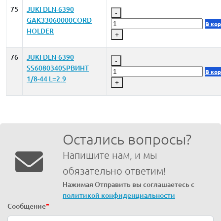
75
JUKI DLN-6390
-
GAK33060000CORD
В ко
HOLDER
+
76
JUKI DLN-6390
-
SS6080340SPВИНТ
В ко
1/8-44 L=2.9
+
Остались вопросы?
Напишите нам, и мы
обязательно ответим!
Нажимая Отправить вы соглашаетесь с
политикой конфиденциальности
Сообщение
*