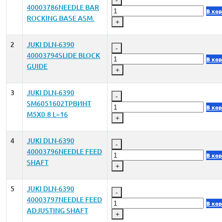
-
40003786NEEDLE BAR
В ко
ROCKING BASE ASM.
+
2
JUKI DLN-6390
-
40003794SLIDE BLOCK
В ко
GUIDE
+
3
JUKI DLN-6390
-
SM6051602TPВИНТ
В ко
M5X0.8 L=16
+
4
JUKI DLN-6390
-
40003796NEEDLE FEED
В ко
SHAFT
+
5
JUKI DLN-6390
-
40003797NEEDLE FEED
В ко
ADJUSTING SHAFT
+