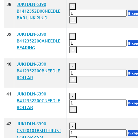
38
JUKI DLN-6390
-
B1412352D00NEEDLE
В ко
BAR LINK PIN D
+
39
JUKI DLN-6390
-
B412352200ANEEDLE
В ко
BEARING
+
40
JUKI DLN-6390
-
B412352200BNEEDLE
В ко
ROLLAR
+
41
JUKI DLN-6390
-
B412352200CNEEDLE
В ко
ROLLAR
+
42
JUKI DLN-6390
-
CS120101BSHTHRUST
В ко
COLLAR ASM.