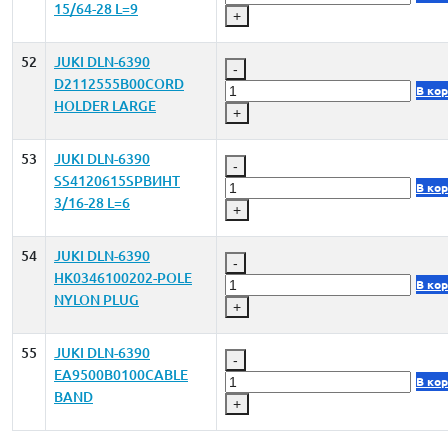
15/64-28 L=9
+
52
JUKI DLN-6390
-
D2112555B00CORD
В ко
HOLDER LARGE
+
53
JUKI DLN-6390
-
SS4120615SPВИНТ
В ко
3/16-28 L=6
+
54
JUKI DLN-6390
-
HK0346100202-POLE
В ко
NYLON PLUG
+
55
JUKI DLN-6390
-
EA9500B0100CABLE
В ко
BAND
+