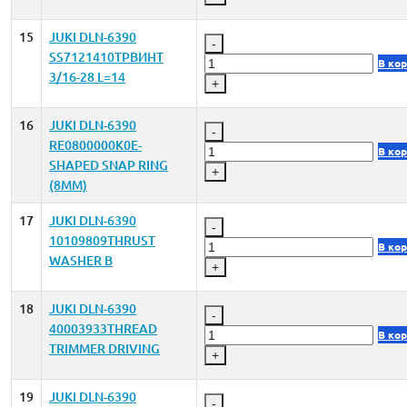
15
JUKI DLN-6390
-
SS7121410TPВИНТ
В ко
3/16-28 L=14
+
16
JUKI DLN-6390
-
RE0800000K0E-
В ко
SHAPED SNAP RING
+
(8MM)
17
JUKI DLN-6390
-
10109809THRUST
В ко
WASHER B
+
18
JUKI DLN-6390
-
40003933THREAD
В ко
TRIMMER DRIVING
+
19
JUKI DLN-6390
-