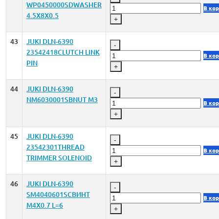
WP0450000SDWASHER
В ко
4.5X8X0.5
+
43
JUKI DLN-6390
-
23542418CLUTCH LINK
В ко
PIN
+
44
JUKI DLN-6390
-
NM6030001SBNUT M3
В ко
+
45
JUKI DLN-6390
-
23542301THREAD
В ко
TRIMMER SOLENOID
+
46
JUKI DLN-6390
-
SM4040601SCВИНТ
В ко
M4X0.7 L=6
+