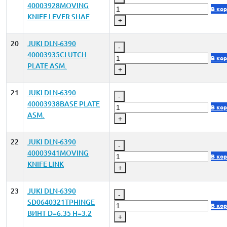
40003928MOVING
В ко
KNIFE LEVER SHAF
+
20
JUKI DLN-6390
-
40003935CLUTCH
В ко
PLATE ASM.
+
21
JUKI DLN-6390
-
40003938BASE PLATE
В ко
ASM.
+
22
JUKI DLN-6390
-
40003941MOVING
В ко
KNIFE LINK
+
23
JUKI DLN-6390
-
SD0640321TPHINGE
В ко
ВИНТ D=6.35 H=3.2
+