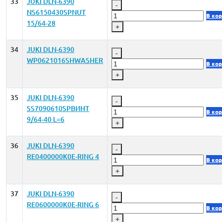
33
JUKI DLN-6390
-
NS6150430SPNUT
В ко
15/64-28
+
34
JUKI DLN-6390
-
WP0621016SHWASHER
В ко
+
35
JUKI DLN-6390
-
SS7090610SPВИНТ
В ко
9/64-40 L=6
+
36
JUKI DLN-6390
-
RE0400000K0E-RING 4
В ко
+
37
JUKI DLN-6390
-
RE0600000K0E-RING 6
В ко
+