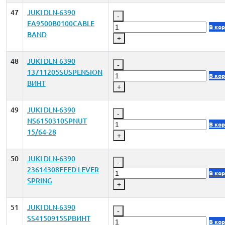
47
JUKI DLN-6390
-
EA9500B0100CABLE
В ко
BAND
+
48
JUKI DLN-6390
-
13711205SUSPENSION
В ко
ВИНТ
+
49
JUKI DLN-6390
-
NS6150310SPNUT
В ко
15/64-28
+
50
JUKI DLN-6390
-
23614308FEED LEVER
В ко
SPRING
+
51
JUKI DLN-6390
-
SS4150915SPВИНТ
В ко