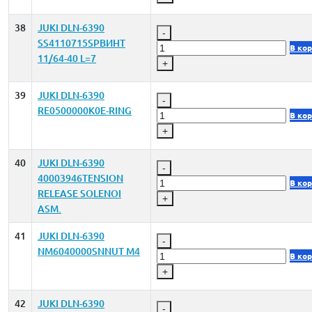
38
JUKI DLN-6390
-
SS4110715SPВИНТ
В ко
11/64-40 L=7
+
39
JUKI DLN-6390
-
RE0500000K0E-RING
В ко
+
40
JUKI DLN-6390
-
40003946TENSION
В ко
RELEASE SOLENOI
+
ASM.
41
JUKI DLN-6390
-
NM6040000SNNUT M4
В ко
+
42
JUKI DLN-6390
-