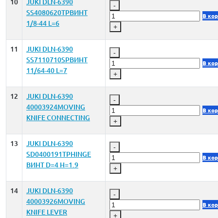
10
JUKI DLN-6390
-
SS4080620TPВИНТ
В ко
1/8-44 L=6
+
11
JUKI DLN-6390
-
SS7110710SPВИНТ
В ко
11/64-40 L=7
+
12
JUKI DLN-6390
-
40003924MOVING
В ко
KNIFE CONNECTING
+
13
JUKI DLN-6390
-
SD0400191TPHINGE
В ко
ВИНТ D=4 H=1.9
+
14
JUKI DLN-6390
-
40003926MOVING
В ко
KNIFE LEVER
+