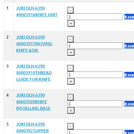
1
JUKI DLN-6390
-
40003916KNIFE UNIT
В ко
+
2
JUKI DLN-6390
-
40003917MOVING
В ко
KNIFE ASM.
+
3
JUKI DLN-6390
-
40003919THREAD
В ко
GUIDE FOR KNIFE
+
4
JUKI DLN-6390
-
40003920KNIFE
В ко
INSTALLING BASE
+
5
JUKI DLN-6390
-
40003921UPPER
В ко