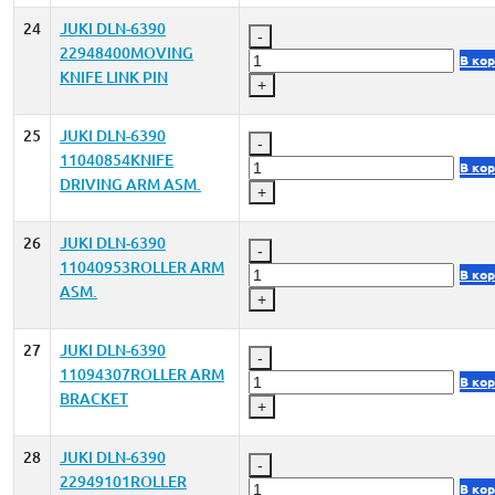
24
JUKI DLN-6390
-
22948400MOVING
В ко
KNIFE LINK PIN
+
25
JUKI DLN-6390
-
11040854KNIFE
В ко
DRIVING ARM ASM.
+
26
JUKI DLN-6390
-
11040953ROLLER ARM
В ко
ASM.
+
27
JUKI DLN-6390
-
11094307ROLLER ARM
В ко
BRACKET
+
28
JUKI DLN-6390
-
22949101ROLLER
В ко