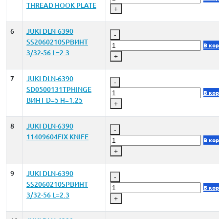
THREAD HOOK PLATE
+
6
JUKI DLN-6390
-
SS2060210SPВИНТ
В ко
3/32-56 L=2.3
+
7
JUKI DLN-6390
-
SD0500131TPHINGE
В ко
ВИНТ D=5 H=1.25
+
8
JUKI DLN-6390
-
11409604FIX KNIFE
В ко
+
9
JUKI DLN-6390
-
SS2060210SPВИНТ
В ко
3/32-56 L=2.3
+