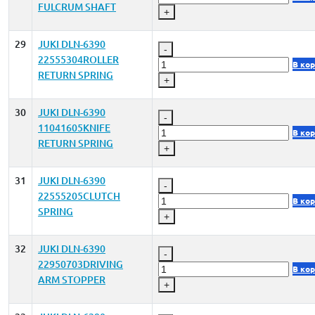
FULCRUM SHAFT
+
29
JUKI DLN-6390
-
22555304ROLLER
В ко
RETURN SPRING
+
30
JUKI DLN-6390
-
11041605KNIFE
В ко
RETURN SPRING
+
31
JUKI DLN-6390
-
22555205CLUTCH
В ко
SPRING
+
32
JUKI DLN-6390
-
22950703DRIVING
В ко
ARM STOPPER
+