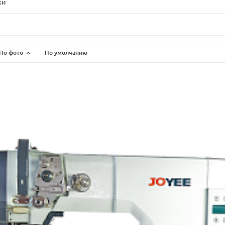
ки
По фото
По умолчанию