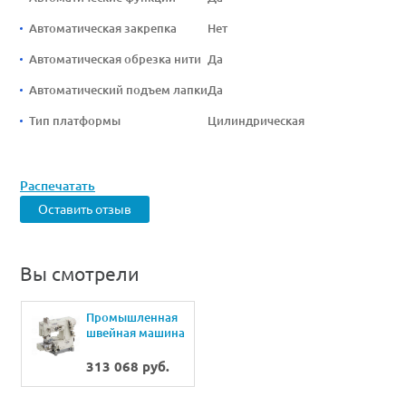
Автоматическая закрепка
Нет
Автоматическая обрезка нити
Да
Автоматический подъем лапки
Да
Тип платформы
Цилиндрическая
Распечатать
Оставить отзыв
Вы смотрели
Промышленная
швейная машина
KANSAI SPECIAL
NR-9701GJ/UT-AB
313 068 руб.