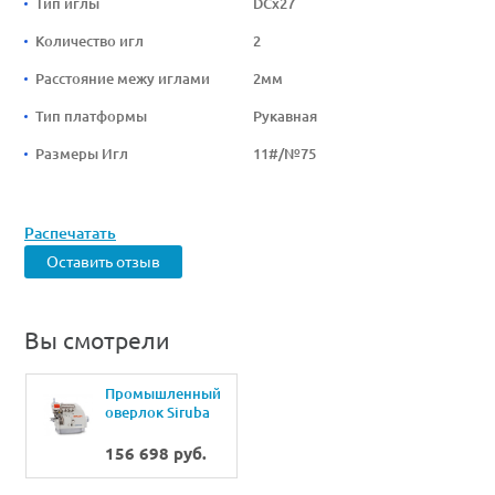
Тип иглы
DCx27
Количество игл
2
Расстояние межу иглами
2мм
Тип платформы
Рукавная
Размеры Игл
11#/№75
Распечатать
Оставить отзыв
Вы смотрели
Промышленный
оверлок Siruba
747KS-514M3-
24/DKKH
156 698 руб.