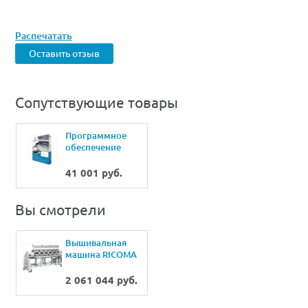
Распечатать
Оставить отзыв
Сопутствующие товары
Программное
обеспечение
Urfinus
Professional
41 001 руб.
Вы смотрели
Вышивальная
машина RICOMA
CHT2-1206 (6
голов 12 игл )
2 061 044 руб.