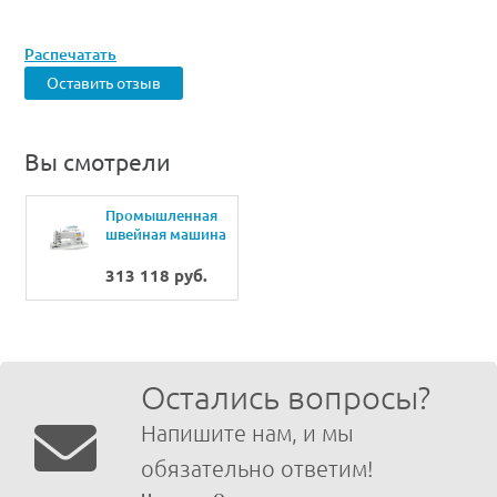
Распечатать
Оставить отзыв
Вы смотрели
Промышленная
швейная машина
Juki DLN-
9010SS(SН)
313 118 руб.
/AK138/SC920/CP180
Остались вопросы?
Напишите нам, и мы
обязательно ответим!