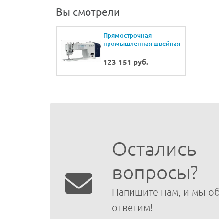
Вы смотрели
Прямострочная
промышленная швейная
машина BROTHER S-
7180A-813P
123 151 руб.
Остались
вопросы?
Напишите нам, и мы о
ответим!