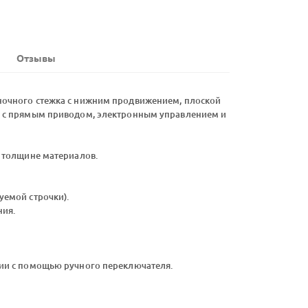
Отзывы
очного стежка с нижним продвижением, плоской
 с прямым приводом, электронным управлением и
 толщине материалов.
емой строчки).
ния.
ии с помощью ручного переключателя.