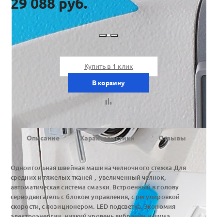
29 088 руб.
Купить в 1 клик
В корзину
Описание
Характеристики
Отзывы
Одноигольная швейная машина челночного стежка.Для
средних и тяжелых тканей , увеличенный челнок,
автоматическая система смазки. Встроенный в голову
серводвигатель с блоком управления, с регулировкой
скорости, с позиционером. LED подсветка. Экономия
электроэнергии, низкий уровень вибрации и шума.