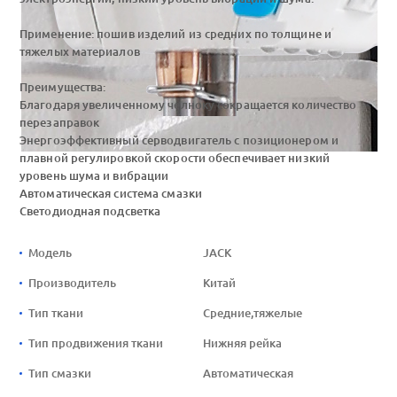
Применение: пошив изделий из средних по толщине и
тяжелых материалов
Преимущества:
Благодаря увеличенному челноку сокращается количество
перезаправок
Энергоэффективный серводвигатель с позиционером и
плавной регулировкой скорости обеспечивает низкий
уровень шума и вибрации
Автоматическая система смазки
Светодиодная подсветка
Модель
JACK
Производитель
Китай
Тип ткани
Средние,тяжелые
Тип продвижения ткани
Нижняя рейка
Тип смазки
Автоматическая