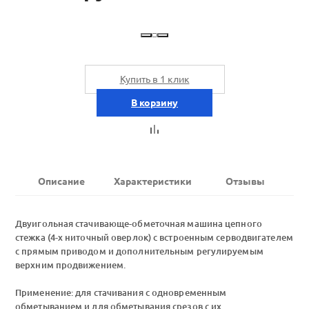
Купить в 1 клик
В корзину
Описание
Характеристики
Отзывы
Двуигольная стачивающе-обметочная машина цепного
стежка (4-х ниточный оверлок) с встроенным серводвигателем
с прямым приводом и дополнительным регулируемым
верхним продвижением.
Применение: для стачивания с одновременным
обметыванием и для обметывания срезов с их