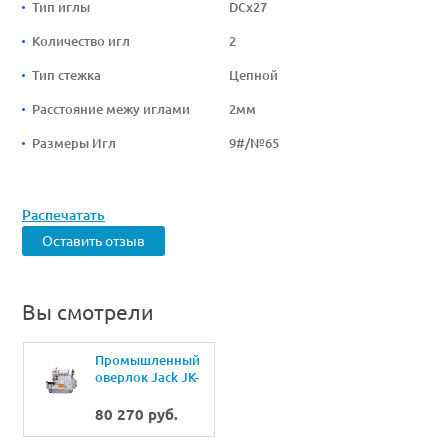
Тип иглы
DCx27
Количество игл
2
Тип стежка
Цепной
Расстояние межу иглами
2мм
Размеры Игл
9#/№65
Распечатать
Оставить отзыв
Вы смотрели
Промышленный
оверлок Jack JK-
798TDI-4-514-
A04/435
80 270 руб.