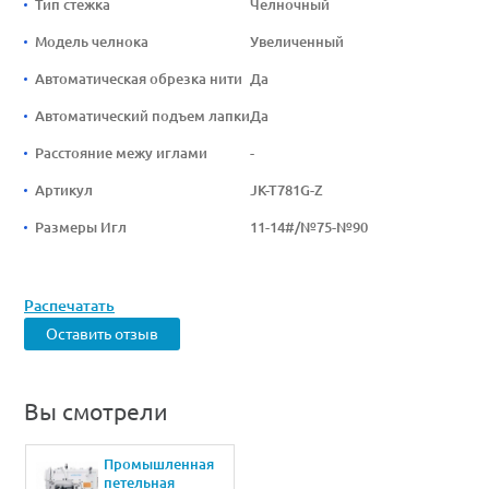
Тип стежка
Челночный
Модель челнока
Увеличенный
Автоматическая обрезка нити
Да
Автоматический подъем лапки
Да
Расстояние межу иглами
-
Артикул
JK-T781G-Z
Размеры Игл
11-14#/№75-№90
Распечатать
Оставить отзыв
Вы смотрели
Промышленная
петельная