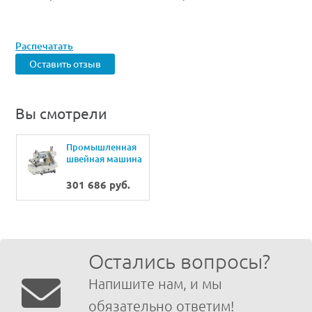
Распечатать
Оставить отзыв
Вы смотрели
Промышленная
швейная машина
Juki MF-7523-U11
B48(56)(64)/
301 686 руб.
UT35(UT37)/SC921BN/
M51N/CP18B
Остались вопросы?
Напишите нам, и мы
обязательно ответим!