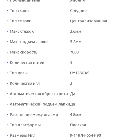
Производитель
Япония
Тип ткани
Средние
Тип смазки
Централизованная
Макс стежок
3.6мм
Макс подъем лапки
5-8мм
Макс скорость
7000
Количество нитей
5
Тип иглы
UY128GAS
Количество игл
3
Автоматическая обрезка нити
Да
Автоматический подъем лапки
Да
Расстояние межу иглами
4.8мм
Тип платформы
Плоская
Размеры Игл
9-14#/№65-№90