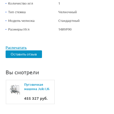
Количество игл
1
Тип стежка
Челночный
Модель челнока
Стандартный
Размеры Игл
14#№90
Распечатать
Оставить отзыв
Вы смотрели
Пуговичная
машина Juki LK-
1903BSS-
302/MC672NSS
455 327 руб.