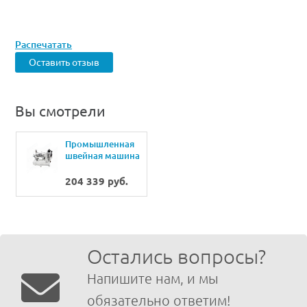
Распечатать
Оставить отзыв
Вы смотрели
Промышленная
швейная машина
KANSAI SPECIAL
NW-
204 339 руб.
8803GMG/UTE
Остались вопросы?
Напишите нам, и мы
обязательно ответим!