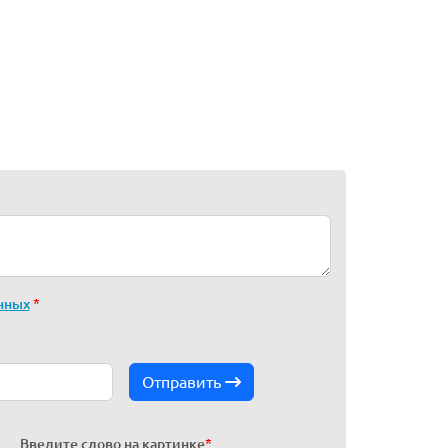
нных
*
Отправить
Введите слово на картинке
*