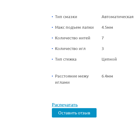
Тип смазки
Автоматическая
Макс подъем лапки
4.5мм
Количество нитей
7
Количество игл
3
Тип стежка
Цепной
Расстояние межу
6.4мм
иглами
Распечатать
Оставить отзыв