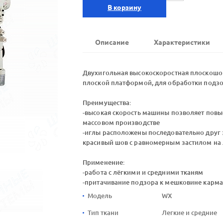
В корзину
Описание
Характеристики
Двухигольная высокоскоростная плоскошо
плоской платформой, для обработки подзор
Преимущества:
-высокая скорость машины позволяет повы
массовом производстве
-иглы расположены последовательно друг з
красивый шов с равномерным застилом на 
Применение:
-работа с лёгкими и средними тканям
-притачивание подзора к мешковине карм
Модель
WX
Тип ткани
Легкие и средние