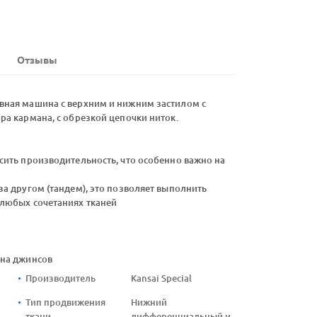
Отзывы
вная машина с верхним и нижним застилом с
а кармана, с обрезкой цепочки ниток.
сить производительность, что особенно важно на
а другом (тандем), это позволяет выполнить
любых сочетаниях тканей
ана джинсов
Производитель
Kansai Special
Тип продвижения
Нижний
ткани
дифференциальный и