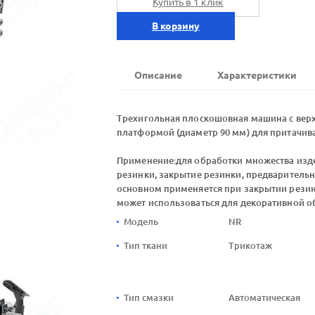
Купить в 1 клик
В корзину
Описание
Характеристики
Трехигольная плоскошовная машина с вер
платформой (диаметр 90 мм) для притачива
Применение:для обработки множества изде
резинки, закрытие резинки, предваритель
основном применяется при закрытии резинк
может использоваться для декоративной о
Модель
NR
Тип ткани
Трикотаж
Тип смазки
Автоматическая