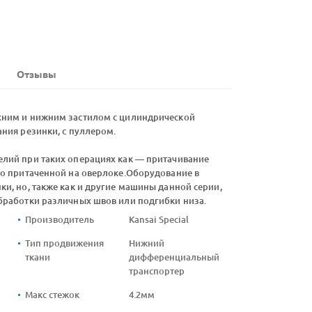
Отзывы
хним и нижним застилом с цилиндрической
ния резинки, с пуллером.
лий при таких операциях как — притачивание
но притаченной на оверлоке.Оборудование в
и, но, также как и другие машины данной серии,
бработки различных швов или подгибки низа.
Производитель
Kansai Special
Тип продвижения
Нижний
ткани
дифференциальный
транспортер
Макс стежок
4.2мм