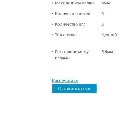
Макс подъем лапки
6мм
Количество нитей
5
Количество игл
3
Тип стежка
Цепной
Расстояние межу
5.6мм
иглами
Распечатать
Оставить отзыв