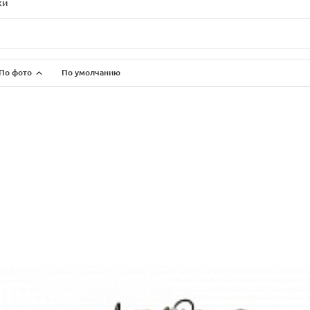
ки
По фото
По умолчанию