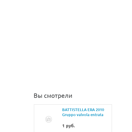
Вы смотрели
BATTISTELLA ERA 2010
Gruppo valvola entrata
acquaValve group for
water entrance
1 руб.