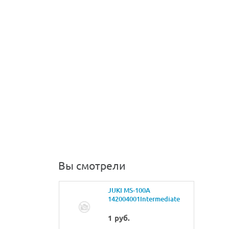
Вы смотрели
JUKI MS-100A
142004001Intermediate
presser rocker
1 руб.