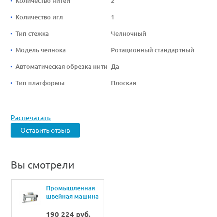
Количество нитей
2
Количество игл
1
Тип стежка
Челночный
Модель челнока
Ротационный стандартный
Автоматическая обрезка нити
Да
Тип платформы
Плоская
Распечатать
Оставить отзыв
Вы смотрели
Промышленная
швейная машина
Joyee JY-A988L-
D2-800-PL
190 224 руб.